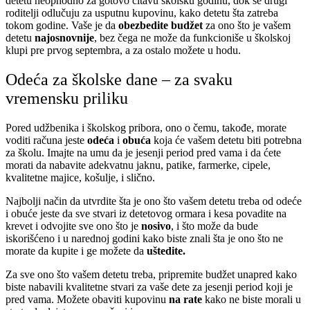
detetu neophodno za gotovo čitavu školsku godinu, dok se drugi
roditelji odlučuju za usputnu kupovinu, kako detetu šta zatreba
tokom godine. Vaše je da
obezbedite budžet
za ono što je vašem
detetu
najosnovnije
, bez čega ne može da funkcioniše u školskoj
klupi pre prvog septembra, a za ostalo možete u hodu.
Odeća za školske dane – za svaku
vremensku priliku
Pored udžbenika i školskog pribora, ono o čemu, takođe, morate
voditi računa jeste
odeća
i
obuća
koja će vašem detetu biti potrebna
za školu. Imajte na umu da je jesenji period pred vama i da ćete
morati da nabavite adekvatnu jaknu, patike, farmerke, cipele,
kvalitetne majice, košulje, i slično.
Najbolji način da utvrdite šta je ono što vašem detetu treba od odeće
i obuće jeste da sve stvari iz detetovog ormara i kesa povadite na
krevet i odvojite sve ono što je
nosivo
, i što može da bude
iskorišćeno i u narednoj godini kako biste znali šta je ono što ne
morate da kupite i ge možete da
uštedite.
Za sve ono što vašem detetu treba, pripremite budžet unapred kako
biste nabavili kvalitetne stvari za vaše dete za jesenji period koji je
pred vama. Možete obaviti kupovinu
na rate
kako ne biste morali u