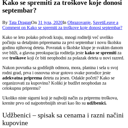
Kako se spremiti za troškove koje donosi
septembar?
By
Tata Dragan
On
31 јула, 2020
In
Obrazovanje
,
Saveti
Leave a
Comment
on Kako se spremiti za troškove koje donosi septembar?
Kako se leto polako privodi kraju, mnogi roditelji već uveliko
počinju sa detaljnim pripremama za prvi septembar i novu školsku
godinu njihovog deteta. Povratak u školske klupe je svakim danom
sve bliži, a glavna preokupacija roditelja jeste
kako se spremiti
za
sve
troškove
koji će biti neophodni za polazak deteta u novi razred.
Nakon povratka sa godišnjih odmora, mora, planina i sela u svoj
rodni grad, prva i osnovna stvar gotovo svake porodice jeste
adekvatna priprema
deteta za jesen. Odakle početi? Kako se
organizovati za kupovinu? Koliki je budžet neophodan za
celokupnu pripremu?
Ukoliko niste sigurni koji je najbolji način za pripremu troškova,
krenite prvo od najpotrebnijih stvari kao što su
udžbenici.
Udžbenici – spisak sa cenama i razni načini
kupovine