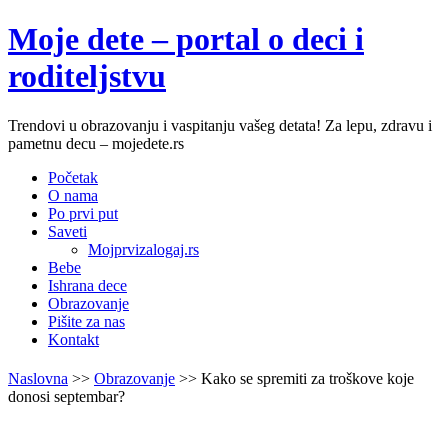
Moje dete – portal o deci i
roditeljstvu
Trendovi u obrazovanju i vaspitanju vašeg detata! Za lepu, zdravu i
pametnu decu – mojedete.rs
Početak
O nama
Po prvi put
Saveti
Mojprvizalogaj.rs
Bebe
Ishrana dece
Obrazovanje
Pišite za nas
Kontakt
Naslovna
>>
Obrazovanje
>>
Kako se spremiti za troškove koje
donosi septembar?