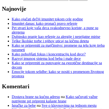
Najnovije
Kako ojačati dečiji imunitet tokom cele godine
Imunitet danas: kako pronaći pravo rešenje
Pet stvari koje vaša deca svakodnevno koriste, a pune su
alergena
Dubinsko pranje kao rešenje za alergije i neprijatne mirise
Teške školske torbe i njihov uticaj na kičmu deteta
Kako se pripremiti za majčinstvo: promene na telu koje treba
razumeti
Kako poboljšati fokus i koncentraciju kod dece?
Razvoj imunog sistema kod beba i male dece
Kako se pripremiti za putovanje na egzotične destinacije sa
decom
Emocije tokom selidbe: kako se nositi s promenom životnog
prostora
Komentari
Dostava hrane na kućnu adresu
на
Kako sačuvati važne
nutrijente pri pripremi kašaste hrane
Igračke za bebe
на
Sve o klovnovima na jednom mestu