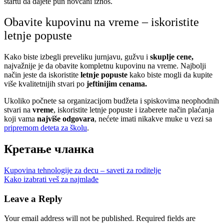
startu da dajete pun novčani iznos.
Obavite kupovinu na vreme – iskoristite
letnje popuste
Kako biste izbegli preveliku jurnjavu, gužvu i
skuplje cene,
najvažnije je da obavite kompletnu kupovinu na vreme. Najbolji
način jeste da iskoristite
letnje popuste
kako biste mogli da kupite
više kvalitetnijih stvari po
jeftinijim cenama.
Ukoliko počnete sa organizacijom budžeta i spiskovima neophodnih
stvari na
vreme
, iskoristite letnje popuste i izaberete način plaćanja
koji vama
najviše odgovara
, nećete imati nikakve muke u vezi sa
pripremom deteta za školu
.
Кретање чланка
Kupovina tehnologije za decu – saveti za roditelje
Kako izabrati veš za najmlađe
Leave a Reply
Your email address will not be published.
Required fields are