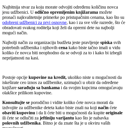
Najbitnija stvar za koju morate odvojiti određenu količinu novca
jesu udžbenici. U
odlično opremljenim knjižarama
možete
pronaći najkvalitetnije primerke po pristupačnim cenama, kao što su
odobreni udžbenici za prvi osnovne
, kao i za sve više razrede, što će
obradovati svakog roditelja koji želi da opremi dete na najbolji
mogući način.
Najbolji način za organizaciju budžeta jeste pravljenje
spiska
svih
potrebnih udžbenika i njihovih
cena
kako biste tačno imali u vidu
koliko će novca biti neophodno da se odvoji za to i kako bi izbegli
neprijatnosti na kasi.
Postoje opcije
kupovine na kredit,
ukoliko niste u mogućnosti da
iskeširate ceo iznos za udžbenike, uzimajući u obzir da određene
knjižare
sarađuju sa bankama
i da svojim kupcima omogućavaju
olakšice prilikom kupovine.
Konsultujte se
porodično i vidite koliko ćete novca morati da
izdvojite za udžbenike deteta kako biste znali na koji
način
ćete
obaviti kupovinu
i da li ćete biti u mogućnosti da kupite
originale
ili ćete se odlučiti za
jeftiniju varijantu
kao što je nabavka
polovnih udžbenika
. Bitno je da znate šta je u okviru vaših