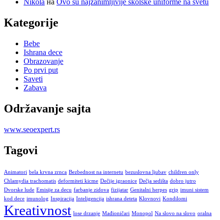
Nikola
на
Ovo su najzanimljivije školske uniforme na svetu
Kategorije
Bebe
Ishrana dece
Obrazovanje
Po prvi put
Saveti
Zabava
Održavanje sajta
www.seoexpert.rs
Tagovi
Animatori
bela krvna zrnca
Bezbednost na internetu
bezuslovna ljubav
children only
Chlamydia trachomatis
deformiteti kicme
Dečije igraonice
Dečja sedišta
dobro jutro
Dvorske lude
Emisije za decu
farbanje zidova
fizijatar
Genitalni herpes
grip
imuni sistem
kod dece
imunolog
Inspiracija
Inteligencija
ishrana deteta
Klovnovi
Kondilomi
Kreativnost
lose drzanje
Mađioničari
Monopol
Na slovo na slovo
oralna