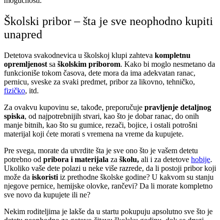
mogućnosti.
Školski pribor – šta je sve neophodno kupiti
unapred
Detetova svakodnevica u školskoj klupi zahteva
kompletnu
opremljenost
sa
školskim priborom
. Kako bi moglo nesmetano da
funkcioniše tokom časova, dete mora da ima adekvatan ranac,
pernicu, sveske za svaki predmet, pribor za likovno, tehničko,
fizičko
, itd.
Za ovakvu kupovinu se, takođe, preporučuje
pravljenje detaljnog
spiska
, od najpotrebnijih stvari, kao što je dobar ranac, do onih
manje bitnih, kao što su gumice, rezači, bojice, i ostali potrošni
materijal koji ćete morati s vremena na vreme da kupujete.
Pre svega, morate da utvrdite šta je sve ono što je vašem detetu
potrebno od
pribora i materijala
za
školu,
ali i za detetove
hobije
.
Ukoliko vaše dete polazi u neke više razrede, da li postoji pribor koji
može da
iskoristi
iz prethodne školske godine? U kakvom su stanju
njegove pernice, hemijske olovke, rančevi? Da li morate kompletno
sve novo da kupujete ili ne?
Nekim roditeljima je lakše da u startu pokupuju apsolutno sve što je