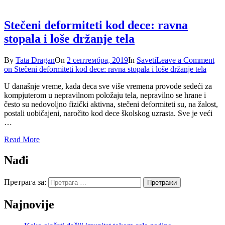
Stečeni deformiteti kod dece: ravna
stopala i loše držanje tela
By
Tata Dragan
On
2 септембра, 2019
In
Saveti
Leave a Comment
on Stečeni deformiteti kod dece: ravna stopala i loše držanje tela
U današnje vreme, kada deca sve više vremena provode sedeći za
kompjuterom u nepravilnom položaju tela, nepravilno se hrane i
često su nedovoljno fizički aktivna, stečeni deformiteti su, na žalost,
postali uobičajeni, naročito kod dece školskog uzrasta. Sve je veći
…
Read More
Nađi
Претрага за:
Najnovije