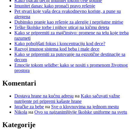
Kako ojačati dečiji imunitet tokom cele godine
Imunitet danas: kako pronaći pravo rešenje
Pet stvari koje vaša deca svakodnevno koriste, a pune su
alergena
Dubinsko pranje kao rešenje za alergije i neprijatne mirise
Teške školske torbe i njihov uticaj na kičmu deteta
Kako se pripremiti za majčinstvo: promene na telu koje treba
razumeti
Kako poboljšati fokus i koncentraciju kod dece?
Razvoj imunog sistema kod beba i male dece
Kako se pripremiti za putovanje na egzotične destinacije sa
decom
Emocije tokom selidbe: kako se nositi s promenom životnog
prostora
Komentari
Dostava hrane na kućnu adresu
на
Kako sačuvati važne
nutrijente pri pripremi kašaste hrane
Igračke za bebe
на
Sve o klovnovima na jednom mestu
Nikola
на
Ovo su najzanimljivije školske uniforme na svetu
Kategorije