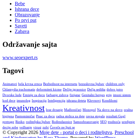
Bebe
Ishrana dece
Obrazovanje
Po prvi put
Saveti
Zabava
Održavanje sajta
www.seoexpert.rs
Tagovi
Animatori
bela krvna zrnca
Bezbednost na internetu
bezuslovna ljubav
children only
Chlamydia trachomatis
deformiteti kicme
Dečije igraonice
Dečja sedišta
dobro jutro
Dvorske lude
Emisije za decu
farbanje zidova
fizijatar
Genitalni herpes
grip
imuni sistem
kod dece
imunolog
Inspiracija
Inteligencija
ishrana deteta
Klovnovi
Kondilomi
Kreativnost
lose drzanje
Mađioničari
Monopol
Na slovo na slovo
oralna
higijena
Pantomimičar
Pisac za decu
radna stolica za dete
ravna stopala
rezultati Gugl
pretrage
Riziko
roditeljska ljubav
Rođendaonice
Samoobrazovanje
SEO
trudnoća
uredjenje
decije sobe
vežbanje
virusi
zubi
Čoveče ne ljuti se
© Copyright 2026
Moje dete - portal o deci i roditeljstvu
.
Preschool
and Kindergarten by Rara Theme.
Powered by
WordPress.