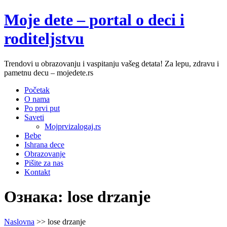
Moje dete – portal o deci i
roditeljstvu
Trendovi u obrazovanju i vaspitanju vašeg detata! Za lepu, zdravu i
pametnu decu – mojedete.rs
Početak
O nama
Po prvi put
Saveti
Mojprvizalogaj.rs
Bebe
Ishrana dece
Obrazovanje
Pišite za nas
Kontakt
Ознака:
lose drzanje
Naslovna
>>
lose drzanje