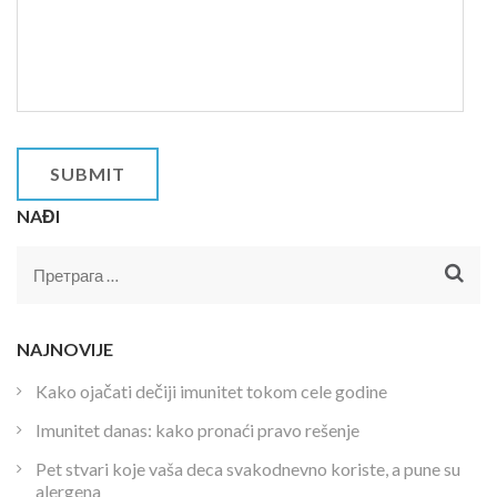
NAĐI
Претрага
за:
NAJNOVIJE
Kako ojačati dečiji imunitet tokom cele godine
Imunitet danas: kako pronaći pravo rešenje
Pet stvari koje vaša deca svakodnevno koriste, a pune su
alergena