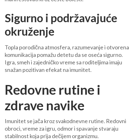
Sigurno i podržavajuće
okruženje
Topla porodična atmosfera, razumevanje i otvorena
komunikacija pomažu detetu da se oseća sigurno.
Igra, smeh i zajedničko vreme sa roditeljima imaju
snažan pozitivan efekat na imunitet.
Redovne rutine i
zdrave navike
Imunitet se jača kroz svakodnevne rutine. Redovni
obroci, vreme za igru, odmor i spavanje stvaraju
stabilnost koja prija dečijem organizmu.