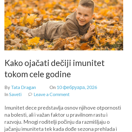
Kako ojačati dečiji imunitet
tokom cele godine
By
Tata Dragan
On
10 фебруара, 2026
on
In
Saveti
Leave a Comment
Kako
Imunitet dece predstavlja osnov njihove otpornosti
ojačati
na bolesti, ali i važan faktor u pravilnom rastu i
dečiji
razvoju. Mnogi roditelji počinju da razmišljaju o
imunitet
jačanju imuniteta tek kada dođe sezona prehlada i
tokom