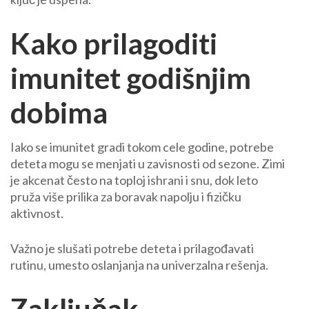
Kako prilagoditi
imunitet godišnjim
dobima
Iako se imunitet gradi tokom cele godine, potrebe
deteta mogu se menjati u zavisnosti od sezone. Zimi
je akcenat često na toploj ishrani i snu, dok leto
pruža više prilika za boravak napolju i fizičku
aktivnost.
Važno je slušati potrebe deteta i prilagođavati
rutinu, umesto oslanjanja na univerzalna rešenja.