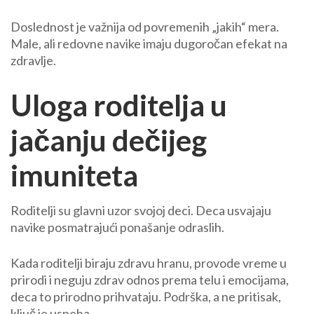
Doslednost je važnija od povremenih „jakih“ mera.
Male, ali redovne navike imaju dugoročan efekat na
zdravlje.
Uloga roditelja u
jačanju dečijeg
imuniteta
Roditelji su glavni uzor svojoj deci. Deca usvajaju
navike posmatrajući ponašanje odraslih.
Kada roditelji biraju zdravu hranu, provode vreme u
prirodi i neguju zdrav odnos prema telu i emocijama,
deca to prirodno prihvataju. Podrška, a ne pritisak,
ključ je uspeha.