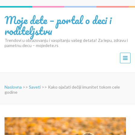
Moje dete – portal o deci i
roditeljstvu
Trendovi u obrazovanju i vaspitanju vašeg detata! Za lepu, zdravu i
pametnu decu – mojedete.rs
Naslovna
>>
Saveti
>>
Kako ojačati dečiji imunitet tokom cele
godine