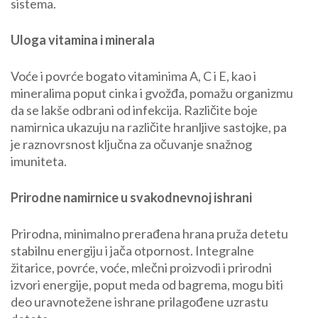
sistema.
Uloga vitamina i minerala
Voće i povrće bogato vitaminima A, C i E, kao i
mineralima poput cinka i gvožđa, pomažu organizmu
da se lakše odbrani od infekcija. Različite boje
namirnica ukazuju na različite hranljive sastojke, pa
je raznovrsnost ključna za očuvanje snažnog
imuniteta.
Prirodne namirnice u svakodnevnoj ishrani
Prirodna, minimalno prerađena hrana pruža detetu
stabilnu energiju i jača otpornost. Integralne
žitarice, povrće, voće, mlečni proizvodi i prirodni
izvori energije, poput meda od bagrema, mogu biti
deo uravnotežene ishrane prilagođene uzrastu