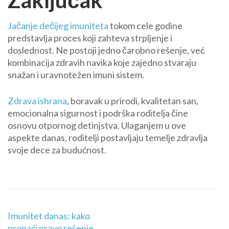
Zaključak
Jačanje dečijeg imuniteta
tokom cele godine
predstavlja proces koji zahteva strpljenje i
doslednost. Ne postoji jedno čarobno rešenje, već
kombinacija zdravih navika koje zajedno stvaraju
snažan i uravnotežen imuni sistem.
Zdrava ishrana
, boravak u prirodi, kvalitetan san,
emocionalna sigurnost i podrška roditelja čine
osnovu otpornog detinjstva. Ulaganjem u ove
aspekte danas, roditelji postavljaju temelje zdravlja
svoje dece za budućnost.
Кретање
Imunitet danas: kako
чланка
pronaći pravo rešenje