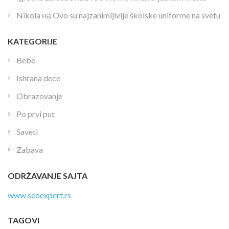
Nikola
на
Ovo su najzanimljivije školske uniforme na svetu
KATEGORIJE
Bebe
Ishrana dece
Obrazovanje
Po prvi put
Saveti
Zabava
ODRŽAVANJE SAJTA
www.seoexpert.rs
TAGOVI