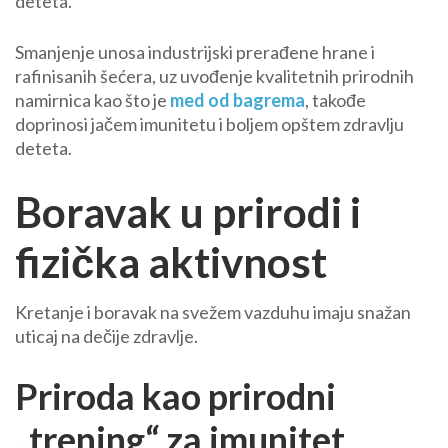
deteta.
Smanjenje unosa industrijski prerađene hrane i
rafinisanih šećera, uz uvođenje kvalitetnih prirodnih
namirnica kao što je
med od bagrema
, takođe
doprinosi jačem imunitetu i boljem opštem zdravlju
deteta.
Boravak u prirodi i
fizička aktivnost
Kretanje i boravak na svežem vazduhu imaju snažan
uticaj na dečije zdravlje.
Priroda kao prirodni
„trening“ za imunitet