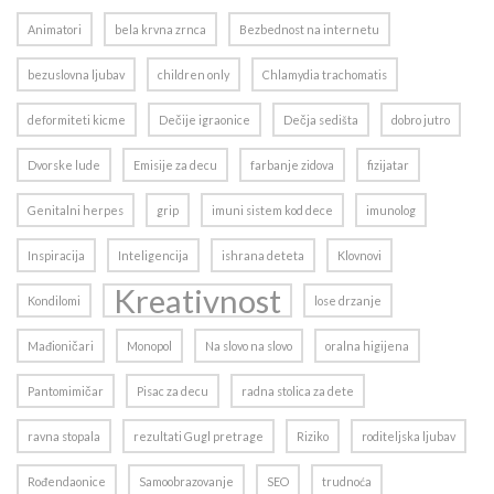
Animatori
bela krvna zrnca
Bezbednost na internetu
bezuslovna ljubav
children only
Chlamydia trachomatis
deformiteti kicme
Dečije igraonice
Dečja sedišta
dobro jutro
Dvorske lude
Emisije za decu
farbanje zidova
fizijatar
Genitalni herpes
grip
imuni sistem kod dece
imunolog
Inspiracija
Inteligencija
ishrana deteta
Klovnovi
Kreativnost
Kondilomi
lose drzanje
Mađioničari
Monopol
Na slovo na slovo
oralna higijena
Pantomimičar
Pisac za decu
radna stolica za dete
ravna stopala
rezultati Gugl pretrage
Riziko
roditeljska ljubav
Rođendaonice
Samoobrazovanje
SEO
trudnoća