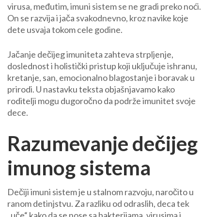
virusa, međutim, imuni sistem se ne gradi preko noći.
cele
On se razvija i jača svakodnevno, kroz navike koje
godine
dete usvaja tokom cele godine.
Jačanje dečijeg imuniteta zahteva strpljenje,
doslednost i holistički pristup koji uključuje ishranu,
kretanje, san, emocionalno blagostanje i boravak u
prirodi. U nastavku teksta objašnjavamo kako
roditelji mogu dugoročno da podrže imunitet svoje
dece.
Razumevanje dečijeg
imunog sistema
Dečiji imuni sistem je u stalnom razvoju, naročito u
ranom detinjstvu. Za razliku od odraslih, deca tek
„uče“ kako da se nose sa bakterijama, virusima i