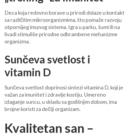
Deca koja redovno borave u prirodi dolaze u kontakt
sa različitim mikroorganizmima, što pomaže razvoju
otpornijeg imunog sistema. Igra u parku, šumi ili na
livadi stimuliše prirodne odbrambene mehanizme
organizma.
Sunčeva svetlost i
vitamin D
Sunčeva svetlost doprinosi sintezi vitamina D, koji je
važan za imunitet i zdravlje kostiju. Umereno
izlaganje suncu, u skladu sa godišnjim dobom, ima
brojne koristi za dečiji organizam.
Kvalitetan san –