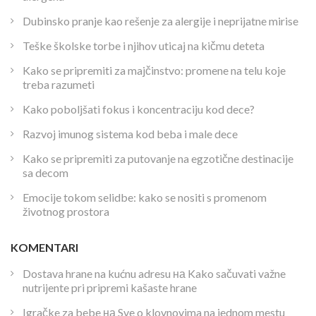
Dubinsko pranje kao rešenje za alergije i neprijatne mirise
Teške školske torbe i njihov uticaj na kičmu deteta
Kako se pripremiti za majčinstvo: promene na telu koje
treba razumeti
Kako poboljšati fokus i koncentraciju kod dece?
Razvoj imunog sistema kod beba i male dece
Kako se pripremiti za putovanje na egzotične destinacije
sa decom
Emocije tokom selidbe: kako se nositi s promenom
životnog prostora
KOMENTARI
Dostava hrane na kućnu adresu
на
Kako sačuvati važne
nutrijente pri pripremi kašaste hrane
Igračke za bebe
на
Sve o klovnovima na jednom mestu