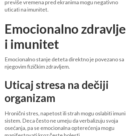
previše vremena pred ekranima mogu negativno
uticati na imunitet.
Emocionalno zdravlje
i imunitet
Emocionalno stanje deteta direktno je povezano sa
njegovim fizičkim zdravljem.
Uticaj stresa na dečiji
organizam
Hronični stres, napetost ili strah mogu oslabiti imuni
sistem. Deca često ne umeju da verbalizuju svoja
osećanja, pa se emocionalna opterećenja mogu
manifestovati kroz česte bolesti.