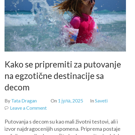
Kako se pripremiti za putovanje
na egzotične destinacije sa
decom
By
Tata Dragan
On
1 јула, 2025
In
Saveti
on
Leave a Comment
Kako
Putovanja s decom su kao mali životni testovi, ali i
se
izvor najdragocenijih uspomena. Priprema postaje
pripremiti