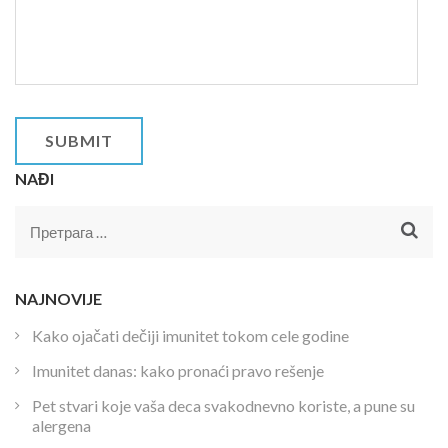
NAĐI
Претрага
за:
NAJNOVIJE
Kako ojačati dečiji imunitet tokom cele godine
Imunitet danas: kako pronaći pravo rešenje
Pet stvari koje vaša deca svakodnevno koriste, a pune su
alergena