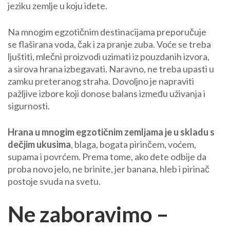
jeziku zemlje u koju idete.
Na mnogim egzotičnim destinacijama preporučuje
se flaširana voda, čak i za pranje zuba. Voće se treba
ljuštiti, mlečni proizvodi uzimati iz pouzdanih izvora,
a sirova hrana izbegavati. Naravno, ne treba upasti u
zamku preteranog straha. Dovoljno je napraviti
pažljive izbore koji donose balans između uživanja i
sigurnosti.
Hrana u mnogim egzotičnim zemljama je u skladu s
dečjim ukusima
, blaga, bogata pirinčem, voćem,
supama i povrćem. Prema tome, ako dete odbije da
proba novo jelo, ne brinite, jer banana, hleb i pirinač
postoje svuda na svetu.
Ne zaboravimo –