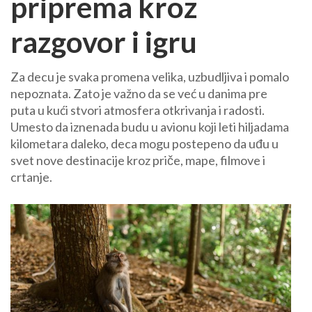
priprema kroz
razgovor i igru
Za decu je svaka promena velika, uzbudljiva i pomalo
nepoznata. Zato je važno da se već u danima pre
puta u kući stvori atmosfera otkrivanja i radosti.
Umesto da iznenada budu u avionu koji leti hiljadama
kilometara daleko, deca mogu postepeno da uđu u
svet nove destinacije kroz priče, mape, filmove i
crtanje.