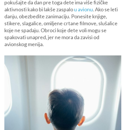
pokušajte da dan pre toga dete ima više fizičke
aktivnosti kako bi lakše zaspalo
u avionu
. Ako se leti
danju, obezbedite zanimaciju. Ponesite knjige,
stikere, slagalice, omiljene crtane filmove, slušalice
koje ne spadaju. Obroci koje dete voli mogu se
spakovati unapred, jer ne mora da zavisi od
avionskog menija.