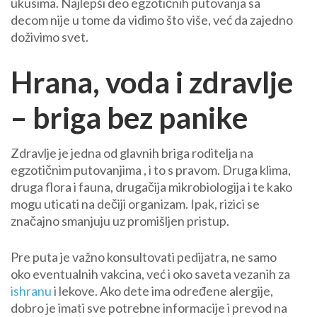
ukusima. Najlepši deo egzotičnih putovanja sa
decom nije u tome da vidimo što više, već da zajedno
doživimo svet.
Hrana, voda i zdravlje
– briga bez panike
Zdravlje je jedna od glavnih briga roditelja na
egzotičnim putovanjima , i to s pravom. Druga klima,
druga flora i fauna, drugačija mikrobiologija i te kako
mogu uticati na dečiji organizam. Ipak, rizici se
značajno smanjuju uz promišljen pristup.
Pre puta je važno konsultovati pedijatra, ne samo
oko eventualnih vakcina, već i oko saveta vezanih za
ishranu
i lekove. Ako dete ima određene alergije,
dobro je imati sve potrebne informacije i prevod na