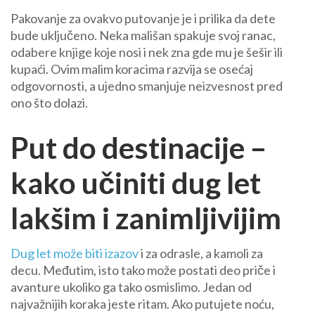
Pakovanje za ovakvo putovanje je i prilika da dete
bude uključeno. Neka mališan spakuje svoj ranac,
odabere knjige koje nosi i nek zna gde mu je šešir ili
kupaći. Ovim malim koracima razvija se osećaj
odgovornosti, a ujedno smanjuje neizvesnost pred
ono što dolazi.
Put do destinacije –
kako učiniti dug let
lakšim i zanimljivijim
Dug let može biti izazov
i za odrasle, a kamoli za
decu. Međutim, isto tako može postati deo priče i
avanture ukoliko ga tako osmislimo. Jedan od
najvažnijih koraka jeste ritam. Ako putujete noću,