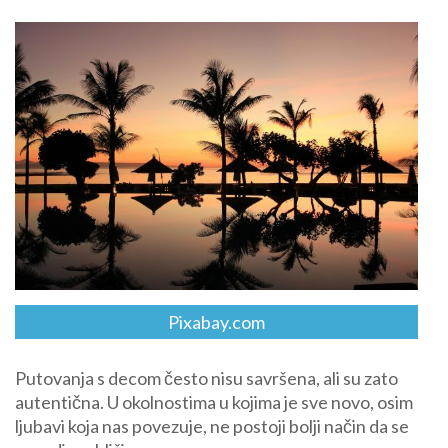
Pixabay.com
Putovanja s decom često nisu savršena, ali su zato
autentična. U okolnostima u kojima je sve novo, osim
ljubavi koja nas povezuje, ne postoji bolji način da se