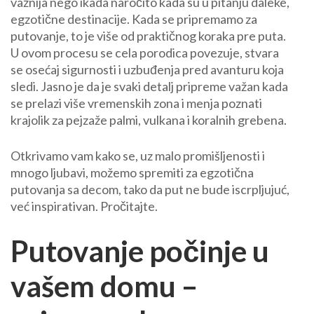
važnija nego ikada naročito kada su u pitanju daleke,
za
egzotične destinacije. Kada se pripremamo za
putovanje
putovanje, to je više od praktičnog koraka pre puta.
na
U ovom procesu se cela porodica povezuje, stvara
egzotične
se osećaj sigurnosti i uzbuđenja pred avanturu koja
destinacije
sledi. Jasno je da je svaki detalj pripreme važan kada
sa
se prelazi više vremenskih zona i menja poznati
decom
krajolik za pejzaže palmi, vulkana i koralnih grebena.
Otkrivamo vam kako se, uz malo promišljenosti i
mnogo ljubavi, možemo spremiti za egzotična
putovanja sa decom, tako da put ne bude iscrpljujuć,
već inspirativan. Pročitajte.
Putovanje počinje u
vašem domu –