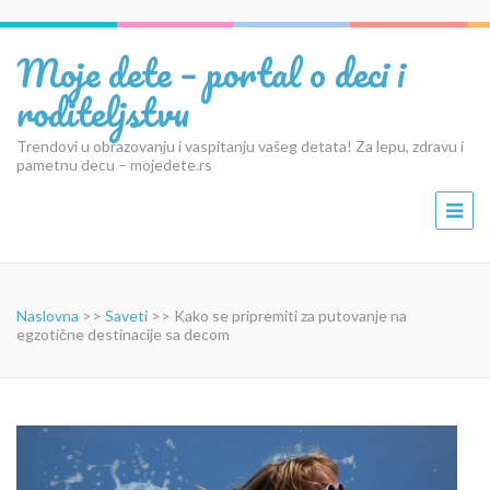
Moje dete – portal o deci i
roditeljstvu
Trendovi u obrazovanju i vaspitanju vašeg detata! Za lepu, zdravu i
pametnu decu – mojedete.rs
Naslovna
>>
Saveti
>>
Kako se pripremiti za putovanje na
egzotične destinacije sa decom