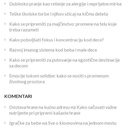
Dubinsko pranje kao rešenje za alergije i neprijatne mirise
Teške školske torbe i njihov uticaj na kičmu deteta
Kako se pripremiti za majčinstvo: promene na telu koje
treba razumeti
Kako poboljšati fokus i koncentraciju kod dece?
Razvoj imunog sistema kod beba i male dece
Kako se pripremiti za putovanje na egzotične destinacije
sa decom
Emocije tokom selidbe: kako se nositi s promenom
životnog prostora
KOMENTARI
Dostava hrane na kućnu adresu
на
Kako sačuvati važne
nutrijente pri pripremi kašaste hrane
Igračke za bebe
на
Sve o klovnovima na jednom mestu