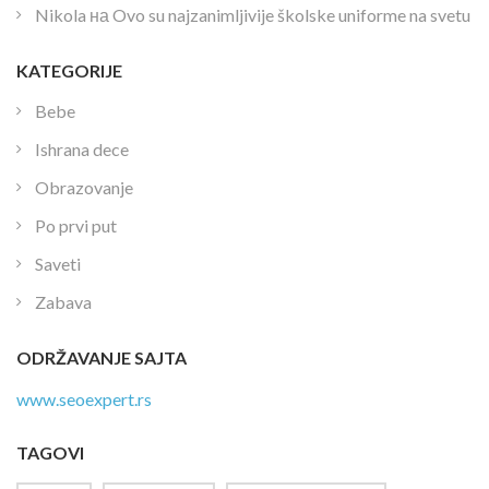
Nikola
на
Ovo su najzanimljivije školske uniforme na svetu
KATEGORIJE
Bebe
Ishrana dece
Obrazovanje
Po prvi put
Saveti
Zabava
ODRŽAVANJE SAJTA
www.seoexpert.rs
TAGOVI