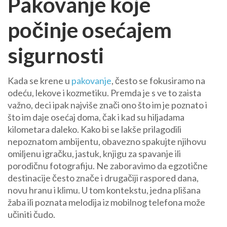
Pakovanje koje
počinje osećajem
sigurnosti
Kada se krene u
pakovanje
, često se fokusiramo na
odeću, lekove i kozmetiku. Premda je s ve to zaista
važno, deci ipak najviše znači ono što im je poznato i
što im daje osećaj doma, čak i kad su hiljadama
kilometara daleko. Kako bi se lakše prilagodili
nepoznatom ambijentu, obavezno spakujte njihovu
omiljenu igračku, jastuk, knjigu za spavanje ili
porodičnu fotografiju. Ne zaboravimo da egzotične
destinacije često znače i drugačiji raspored dana,
novu hranu i klimu. U tom kontekstu, jedna plišana
žaba ili poznata melodija iz mobilnog telefona može
učiniti čudo.