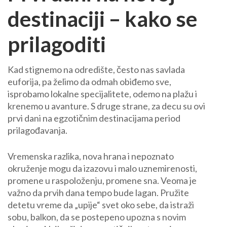
destinaciji – kako se
prilagoditi
Kad stignemo na odredište, često nas savlada
euforija, pa želimo da odmah obiđemo sve,
isprobamo lokalne specijalitete, odemo na plažu i
krenemo u avanture. S druge strane, za decu su ovi
prvi dani na egzotičnim destinacijama period
prilagođavanja.
Vremenska razlika, nova hrana i nepoznato
okruženje mogu da izazovu i malo uznemirenosti,
promene u raspoloženju, promene sna. Veoma je
važno da prvih dana tempo bude lagan. Pružite
detetu vreme da „upije“ svet oko sebe, da istraži
sobu, balkon, da se postepeno upozna s novim