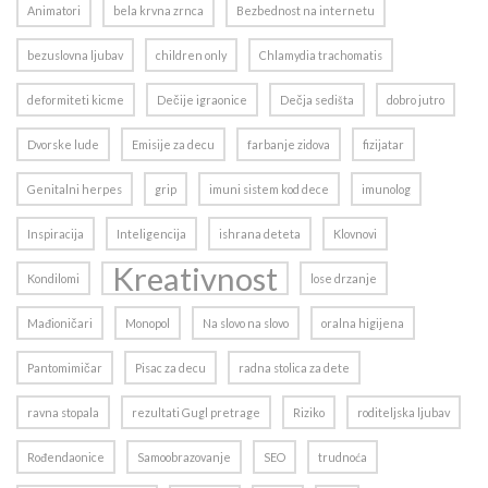
Animatori
bela krvna zrnca
Bezbednost na internetu
bezuslovna ljubav
children only
Chlamydia trachomatis
deformiteti kicme
Dečije igraonice
Dečja sedišta
dobro jutro
Dvorske lude
Emisije za decu
farbanje zidova
fizijatar
Genitalni herpes
grip
imuni sistem kod dece
imunolog
Inspiracija
Inteligencija
ishrana deteta
Klovnovi
Kreativnost
Kondilomi
lose drzanje
Mađioničari
Monopol
Na slovo na slovo
oralna higijena
Pantomimičar
Pisac za decu
radna stolica za dete
ravna stopala
rezultati Gugl pretrage
Riziko
roditeljska ljubav
Rođendaonice
Samoobrazovanje
SEO
trudnoća