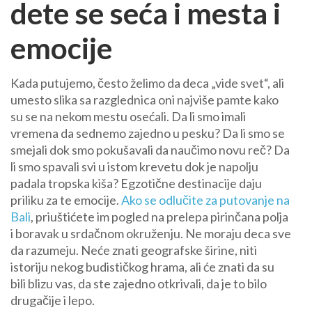
dete se seća i mesta i
emocije
Kada putujemo, često želimo da deca „vide svet“, ali
umesto slika sa razglednica oni najviše pamte kako
su se na nekom mestu osećali. Da li smo imali
vremena da sednemo zajedno u pesku? Da li smo se
smejali dok smo pokušavali da naučimo novu reč? Da
li smo spavali svi u istom krevetu dok je napolju
padala tropska kiša? Egzotične destinacije daju
priliku za te emocije.
Ako se odlučite za putovanje na
Bali
, priuštićete im pogled na prelepa pirinčana polja
i boravak u srdačnom okruženju. Ne moraju deca sve
da razumeju. Neće znati geografske širine, niti
istoriju nekog budističkog hrama, ali će znati da su
bili blizu vas, da ste zajedno otkrivali, da je to bilo
drugačije i lepo.