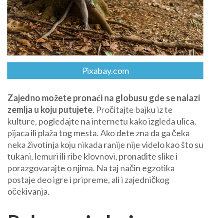
Pixabay.com
Zajedno možete pronaći na globusu gde se nalazi
zemlja u koju putujete
. Pročitajte bajku iz te
kulture, pogledajte na internetu kako izgleda ulica,
pijaca ili plaža tog mesta. Ako dete zna da ga čeka
neka životinja koju nikada ranije nije videlo kao što su
tukani, lemuri ili ribe klovnovi, pronađite slike i
porazgovarajte o njima. Na taj način egzotika
postaje deo igre i pripreme, ali i zajedničkog
očekivanja.