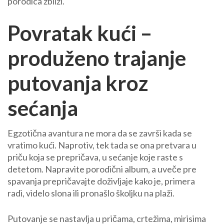
porodica zbliži.
Povratak kući –
produženo trajanje
putovanja kroz
sećanja
Egzotična avantura ne mora da se završi kada se
vratimo kući. Naprotiv, tek tada se ona pretvara u
priču koja se prepričava, u sećanje koje raste s
detetom. Napravite porodični album, a uveče pre
spavanja prepričavajte doživljaje kako je, primera
radi, videlo slona ili pronašlo školjku na plaži.
Putovanje se nastavlja u pričama, crtežima, mirisima