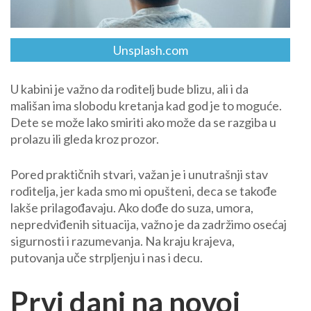
Unsplash.com
U kabini je važno da roditelj bude blizu, ali i da
mališan ima slobodu kretanja kad god je to moguće.
Dete se može lako smiriti ako može da se razgiba u
prolazu ili gleda kroz prozor.
Pored praktičnih stvari, važan je i unutrašnji stav
roditelja, jer kada smo mi opušteni, deca se takođe
lakše prilagođavaju. Ako dođe do suza, umora,
nepredviđenih situacija, važno je da zadržimo osećaj
sigurnosti i razumevanja. Na kraju krajeva,
putovanja uče strpljenju i nas i decu.
Prvi dani na novoj