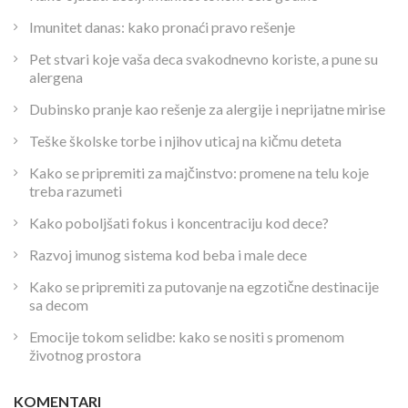
Imunitet danas: kako pronaći pravo rešenje
Pet stvari koje vaša deca svakodnevno koriste, a pune su
alergena
Dubinsko pranje kao rešenje za alergije i neprijatne mirise
Teške školske torbe i njihov uticaj na kičmu deteta
Kako se pripremiti za majčinstvo: promene na telu koje
treba razumeti
Kako poboljšati fokus i koncentraciju kod dece?
Razvoj imunog sistema kod beba i male dece
Kako se pripremiti za putovanje na egzotične destinacije
sa decom
Emocije tokom selidbe: kako se nositi s promenom
životnog prostora
KOMENTARI