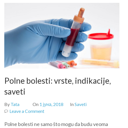
Polne bolesti: vrste, indikacije,
saveti
By
Tata
On
1 јуна, 2018
In
Saveti
on
Leave a Comment
Polne
Polne bolesti ne samo što mogu da budu veoma
bolesti: