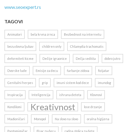
www.seoexpert.rs
TAGOVI
Animatori
bela krvna zrnca
Bezbednost na internetu
bezuslovna ljubav
children only
Chlamydia trachomatis
deformiteti kicme
Dečije igraonice
Dečja sedišta
dobro jutro
Dvorske lude
Emisije za decu
farbanje zidova
fizijatar
Genitalni herpes
grip
imuni sistem kod dece
imunolog
Inspiracija
Inteligencija
ishrana deteta
Klovnovi
Kreativnost
Kondilomi
lose drzanje
Mađioničari
Monopol
Na slovo na slovo
oralna higijena
Pantomimičar
Pisac za decu
radna stolica za dete