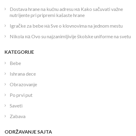
Dostava hrane na kućnu adresu
на
Kako sačuvati važne
nutrijente pri pripremi kašaste hrane
Igračke za bebe
на
Sve o klovnovima na jednom mestu
Nikola
на
Ovo su najzanimljivije školske uniforme na svetu
KATEGORIJE
Bebe
Ishrana dece
Obrazovanje
Po prvi put
Saveti
Zabava
ODRŽAVANJE SAJTA