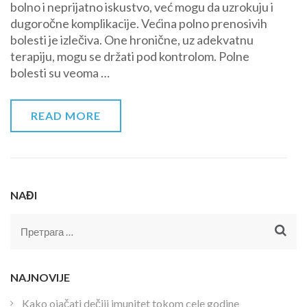
bolno i neprijatno iskustvo, već mogu da uzrokuju i
vrste,
dugoročne komplikacije. Većina polno prenosivih
indikacije,
bolesti je izlečiva. One hronične, uz adekvatnu
saveti
terapiju, mogu se držati pod kontrolom. Polne
bolesti su veoma …
READ MORE
NAĐI
Претрага
за:
NAJNOVIJE
Kako ojačati dečiji imunitet tokom cele godine