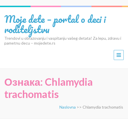
Moje dete – portal o deci i
roditeljstvu
Trendovi u obrazovanju i vaspitanju vašeg detata! Za lepu, zdravu i
pametnu decu – mojedete.rs
Ознака:
Chlamydia
trachomatis
Naslovna
>>
Chlamydia trachomatis